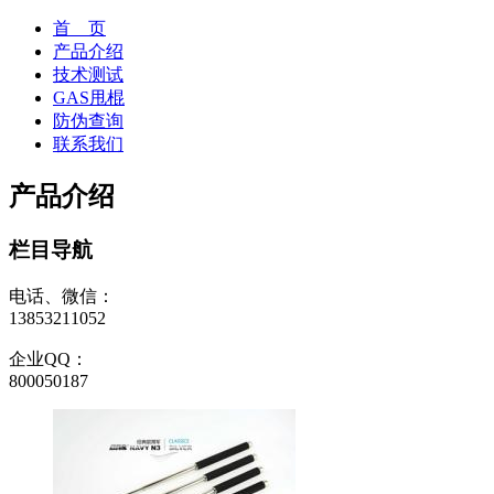
首 页
产品介绍
技术测试
GAS甩棍
防伪查询
联系我们
产品介绍
栏目导航
电话、微信：
13853211052
企业QQ：
800050187