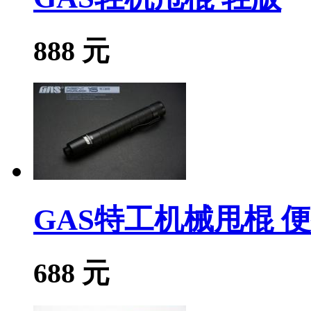
888 元
GAS特工机械甩棍 
688 元