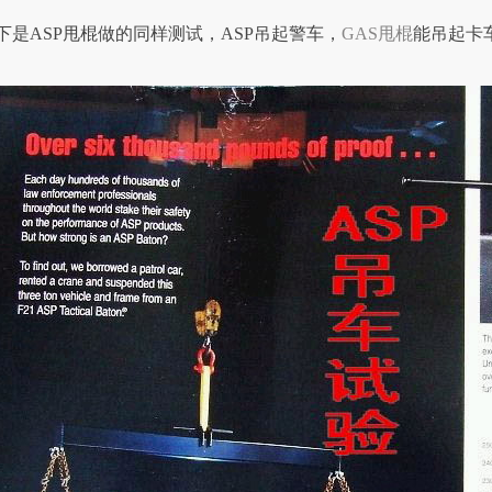
下是ASP甩棍做的同样测试，ASP吊起警车，
GAS甩棍
能吊起卡