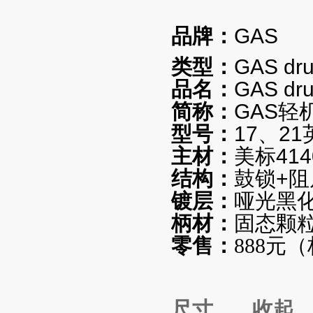
品牌：
GAS
类型：
GAS d
品名：
GAS dr
简称：
GAS轻
型号：
17、21
主材：
美标4140
结构：
鼓锁+
镀层：
哑光黑
柄材：
固态颗
零售：
888元
尺寸 收起